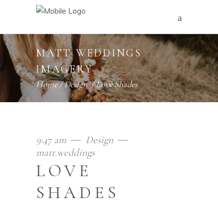
MATT WEDDINGS
IMAGERY
Home
/
Design
/
Love Shades
9:47 am
Design
matt.weddings
LOVE
SHADES