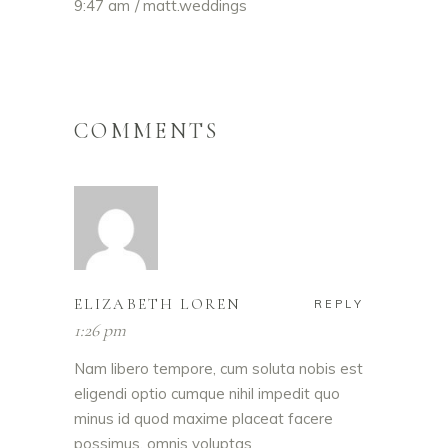
9:47 am
matt.weddings
COMMENTS
ELIZABETH LOREN
REPLY
1:26 pm
Nam libero tempore, cum soluta nobis est
eligendi optio cumque nihil impedit quo
minus id quod maxime placeat facere
possimus, omnis voluptas