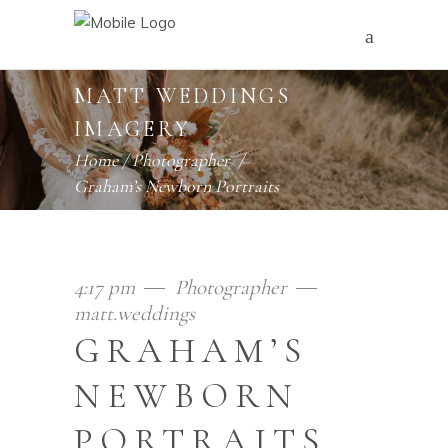
MATT WEDDINGS
IMAGERY
Home
/
Photographer
/
Graham’s Newborn Portraits
4:17 pm
Photographer
matt.weddings
GRAHAM’S
NEWBORN
PORTRAITS