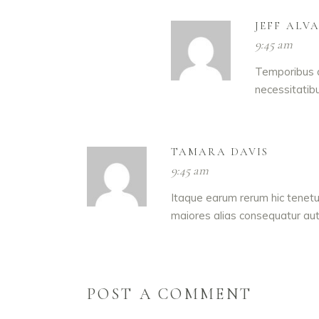
JEFF ALV
9:45 am
Temporibus a
necessitatib
TAMARA DAVIS
9:45 am
Itaque earum rerum hic tenetur
maiores alias consequatur aut
POST A COMMENT