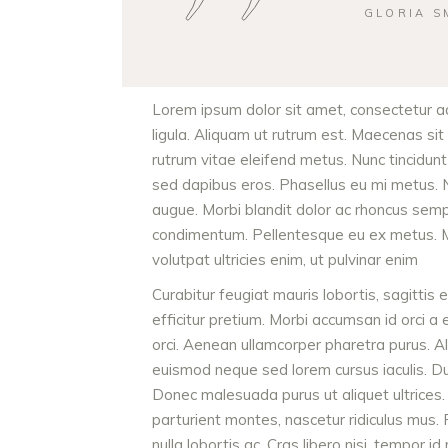
GLORIA S
Lorem ipsum dolor sit amet, consectetur adi
ligula. Aliquam ut rutrum est. Maecenas sit 
rutrum vitae eleifend metus. Nunc tincidu
sed dapibus eros. Phasellus eu mi metus. Nun
augue. Morbi blandit dolor ac rhoncus semp
condimentum. Pellentesque eu ex metus. Mae
volutpat ultricies enim, ut pulvinar enim
Curabitur feugiat mauris lobortis, sagittis e
efficitur pretium. Morbi accumsan id orci a 
orci. Aenean ullamcorper pharetra purus. 
euismod neque sed lorem cursus iaculis. Duis
Donec malesuada purus ut aliquet ultrices.
parturient montes, nascetur ridiculus mus.
nulla lobortis ac. Cras libero nisi, tempor i