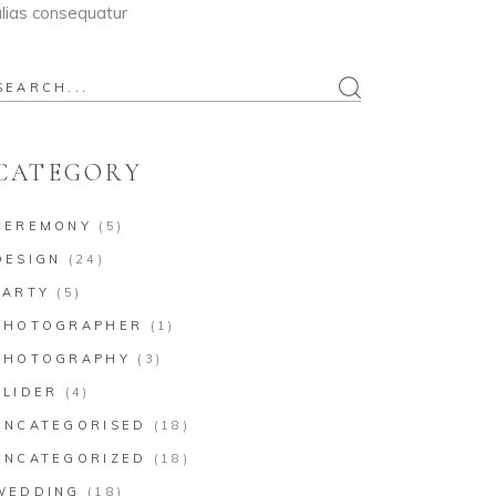
lias consequatur
earch
or:
CATEGORY
CEREMONY
(5)
DESIGN
(24)
PARTY
(5)
PHOTOGRAPHER
(1)
PHOTOGRAPHY
(3)
SLIDER
(4)
UNCATEGORISED
(18)
UNCATEGORIZED
(18)
WEDDING
(18)