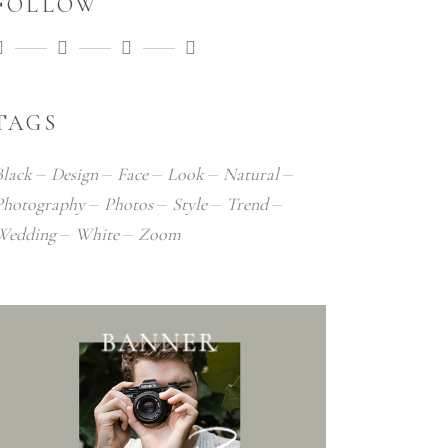
FOLLOW
TAGS
Black
Design
Face
Look
Natural
Photography
Photos
Style
Trend
Wedding
White
Zoom