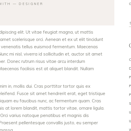
a
MITH ― DESIGNER
S
f
piscing elit. Ut vitae feugiat magna, ut mattis
amet scelerisque orci. Aenean et ex ut elit tincidunt
nt venenatis tellus euismod fermentum. Maecenas
c mi nisl, viverra id sollicitudin et, auctor sit amet
er. Donec rutrum risus vitae arcu interdum
cenas facilisis est at aliquet blandit. Nullam
nim in, mollis dui. Cras porttitor tortor quis ex
eleifend. Fusce sit amet hendrerit erat, eget tristique
Aliquam eu faucibus nunc, ac fermentum quam. Cras
 at lorem blandit, mattis tortor vitae, ornare ligula.
 Orci varius natoque penatibus et magnis dis
 Praesent pellentesque convallis justo, eu semper
d massa