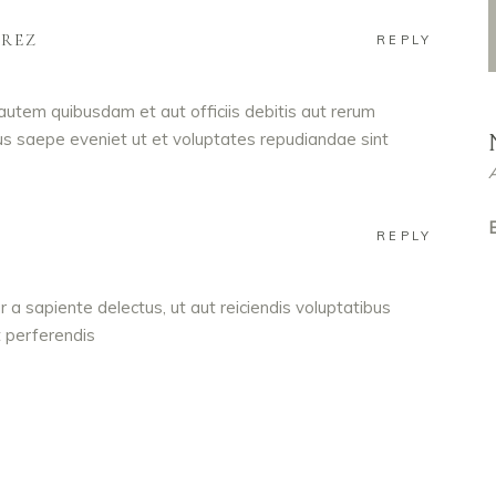
AREZ
REPLY
utem quibusdam et aut officiis debitis aut rerum
us saepe eveniet ut et voluptates repudiandae sint
E
REPLY
 a sapiente delectus, ut aut reiciendis voluptatibus
 perferendis