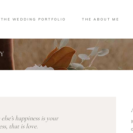
THE WEDDING PORTFOLIO
THE ABOUT ME
RY
lse’s happiness is your
I
ss, that is love.
d